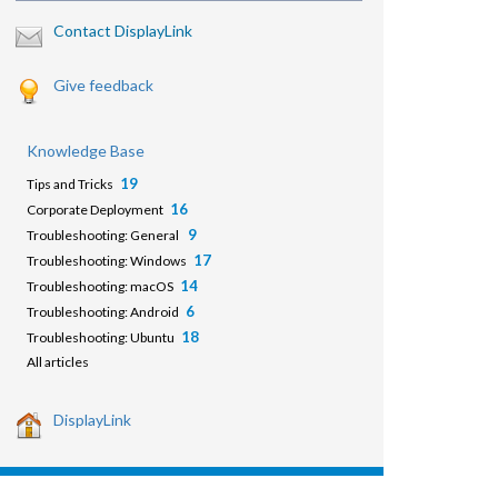
Contact DisplayLink
Give feedback
Knowledge Base
19
Tips and Tricks
16
Corporate Deployment
9
Troubleshooting: General
17
Troubleshooting: Windows
14
Troubleshooting: macOS
6
Troubleshooting: Android
18
Troubleshooting: Ubuntu
All articles
DisplayLink