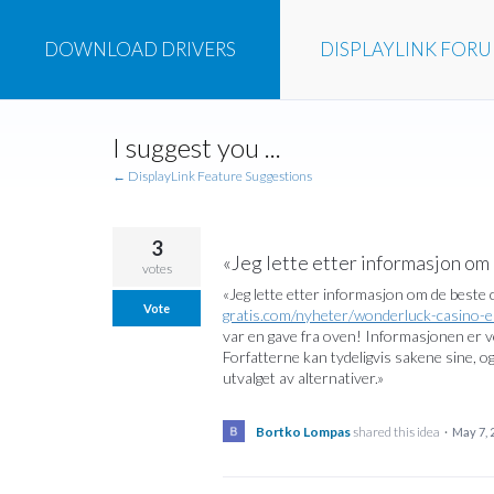
DOWNLOAD
DRIVERS
DISPLAYLINK
FOR
Skip
I suggest you ...
to
content
← DisplayLink Feature Suggestions
3
«Jeg lette etter informasjon om
votes
«Jeg lette etter informasjon om de beste
Vote
gratis.com/nyheter/wonderluck-casino-en
var en gave fra oven! Informasjonen er veld
Forfatterne kan tydeligvis sakene sine, og
utvalget av alternativer.»
Bortko Lompas
shared this idea
·
May 7, 