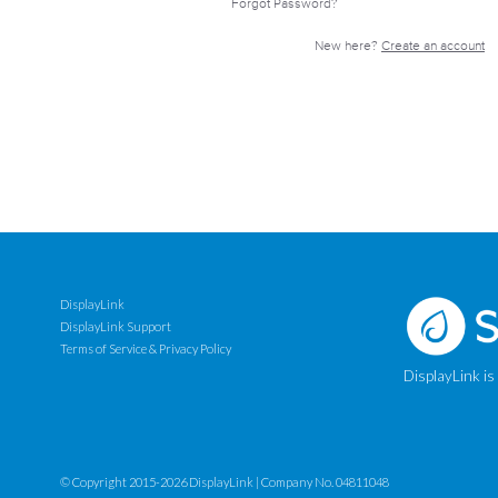
Forgot Password?
New here?
Create an account
DisplayLink
DisplayLink Support
Terms of Service & Privacy Policy
DisplayLink is
© Copyright 2015-2026 DisplayLink | Company No. 04811048