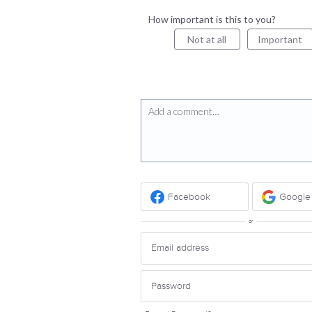
How important is this to you?
Not at all
Important
Add a comment…
Facebook
Google
or