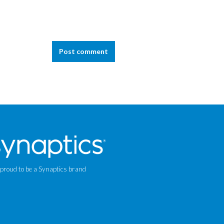
Post comment
 proud to be a Synaptics brand