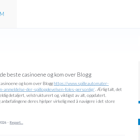
UM
 de beste casinoene og kom over Blogg
 casinoene og kom over Blogg
https://www.spilleautomater-
-anmeldelse-der-spillopplevelsen-foles-personlig/
. Ærlig talt, det
ig detaljert, velstrukturert og, viktigst av alt, oppdatert.
 anbefalingene deres hjelper virkelig med å navigere i det store
2026
·
Report…