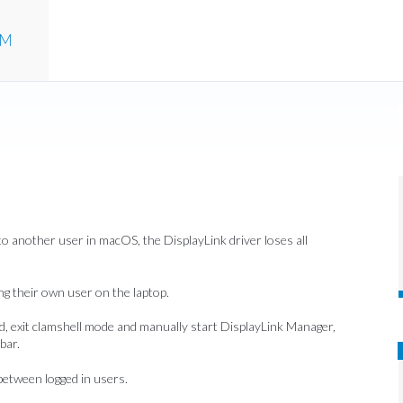
UM
o another user in macOS, the DisplayLink driver loses all
g their own user on the laptop.
d, exit clamshell mode and manually start DisplayLink Manager,
bar.
etween logged in users.