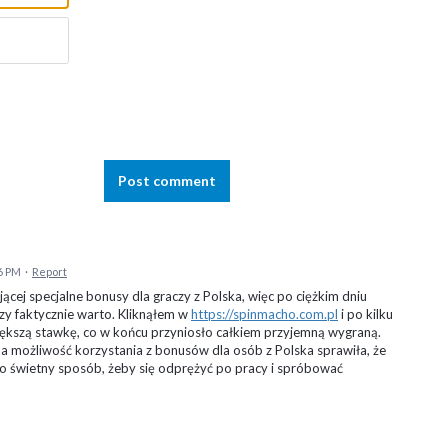
Post comment
6 PM
·
Report
ącej specjalne bonusy dla graczy z Polska, więc po ciężkim dniu
zy faktycznie warto. Kliknąłem w
https://spinmacho.com.pl
i po kilku
kszą stawkę, co w końcu przyniosło całkiem przyjemną wygraną.
a możliwość korzystania z bonusów dla osób z Polska sprawiła, że
 To świetny sposób, żeby się odprężyć po pracy i spróbować