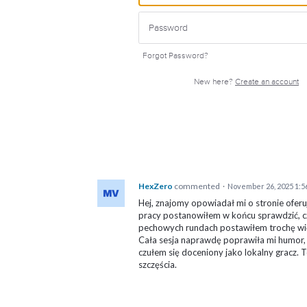
Forgot Password?
New here?
Create an account
HexZero
commented
·
November 26, 2025 1:5
Hej, znajomy opowiadał mi o stronie oferuj
pracy postanowiłem w końcu sprawdzić, c
pechowych rundach postawiłem trochę wię
Cała sesja naprawdę poprawiła mi humor, 
czułem się doceniony jako lokalny gracz.
szczęścia.