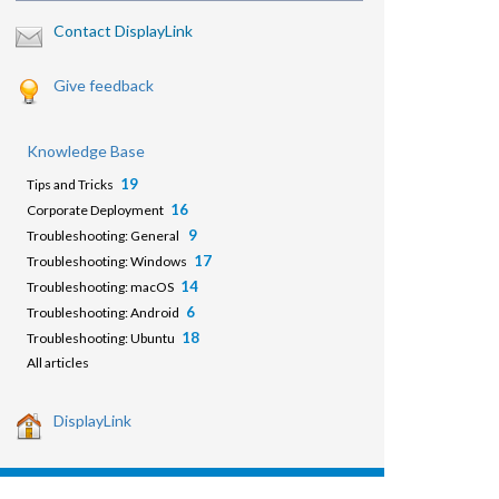
Contact DisplayLink
Give feedback
Knowledge Base
19
Tips and Tricks
16
Corporate Deployment
9
Troubleshooting: General
17
Troubleshooting: Windows
14
Troubleshooting: macOS
6
Troubleshooting: Android
18
Troubleshooting: Ubuntu
All articles
DisplayLink