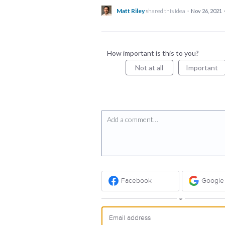
Matt Riley
shared this idea
·
Nov 26, 2021
How important is this to you?
Not at all
Important
Add a comment…
Facebook
Google
or