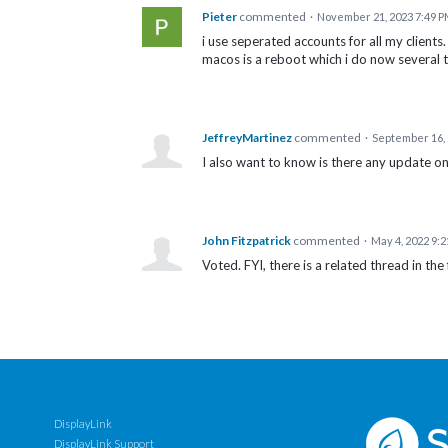
Pieter
commented
·
November 21, 2023 7:49 
i use seperated accounts for all my clients
macos is a reboot which i do now several t
JeffreyMartinez
commented
·
September 16, 
I also want to know is there any update on
John Fitzpatrick
commented
·
May 4, 2022 9:
Voted. FYI, there is a related thread in th
DisplayLink
DisplayLink Support