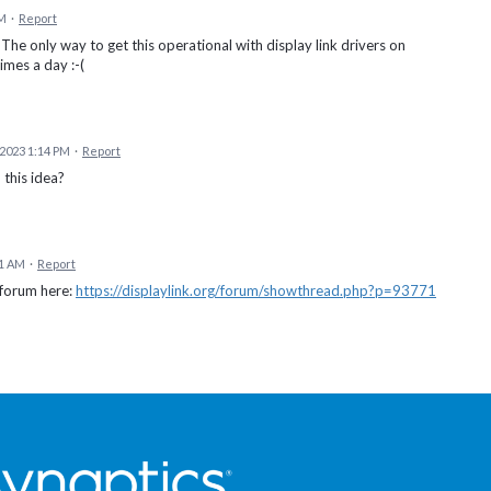
PM
·
Report
. The only way to get this operational with display link drivers on
imes a day :-(
2023 1:14 PM
·
Report
 this idea?
21 AM
·
Report
e forum here:
https://displaylink.org/forum/showthread.php?p=93771