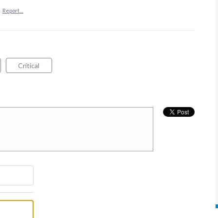
·
Report…
Critical