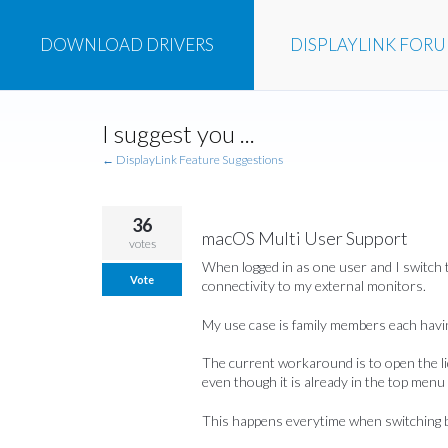
DOWNLOAD
DRIVERS
DISPLAYLINK
FOR
Skip
I suggest you ...
to
content
← DisplayLink Feature Suggestions
36
macOS Multi User Support
votes
When logged in as one user and I switch t
Vote
connectivity to my external monitors.
My use case is family members each havin
The current workaround is to open the li
even though it is already in the top menu 
This happens everytime when switching b