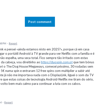
Post comment
58 PM
·
Report
yLink e pensei «ainda estamos nisto em 2025?», porque cá em casa
r o portátil Android à TV grande para ver Netflix com a família e é
não espelha, uma seca total. Fico sempre tão irritado com estas
o da cabeça, vou direitinho ao
https://duospin.com.pt
que tem bónus
 Abri o The Dog House Megaways, comecei péssimo, 30 rodadas sem
 5€ numa spin e entraram 12 free spins com multiplier a subir até
e já não me importava nada com o DisplayLink, liguei o som da TV
re que estas coisas de tecnologia Android-Netflix me tiram do sério,
 volto bem mais calmo para continuar a luta com os cabos.
AM
·
Report