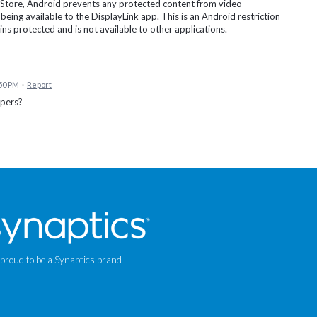
y Store, Android prevents any protected content from video
being available to the DisplayLink app. This is an Android restriction
s protected and is not available to other applications.
:50 PM
·
Report
opers?
 proud to be a Synaptics brand