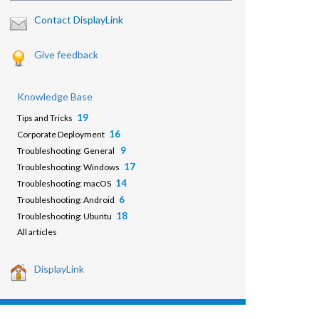
Contact DisplayLink
Give feedback
Knowledge Base
19
Tips and Tricks
16
Corporate Deployment
9
Troubleshooting: General
17
Troubleshooting: Windows
14
Troubleshooting: macOS
6
Troubleshooting: Android
18
Troubleshooting: Ubuntu
All articles
DisplayLink