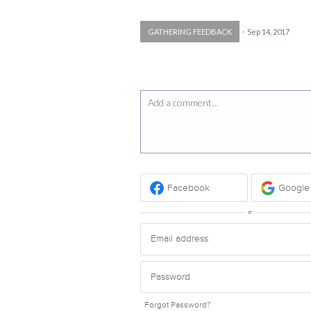
GATHERING FEEDBACK
·
Sep 14, 2017
Add a comment…
Facebook
Google
or
Forgot Password?