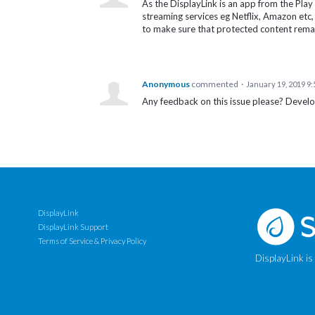
As the DisplayLink is an app from the Pla
streaming services eg Netflix, Amazon etc, 
to make sure that protected content remain
Anonymous
commented
·
January 19, 2019 9
Any feedback on this issue please? Devel
DisplayLink
DisplayLink Support
Terms of Service & Privacy Policy
DisplayLink is