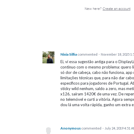
New here?
Create an account
Nixia Silfia
commented
·
November 18, 2025 1:
Ei, vi essa sugestão antiga para o Displa
continuo com o mesmo problema: quero liga
só dor de cabeça, cabo não funciona, app 
limitações técnicas que, para não dar cab
específicos para jogadores de Portugal.
sticky wild nenhum, saldo a zero, mas meti
x126, saíram 1420€ de uma vez. De repent
no telemóvel e curti a vitória. Agora semp
dou lá uma volta rápida, ganho um extra e
Anonymous
commented
·
July 24, 2019 4:51 