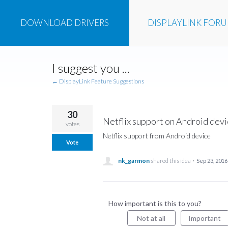
DOWNLOAD
DRIVERS
DISPLAYLINK
FOR
Skip
I suggest you ...
to
content
← DisplayLink Feature Suggestions
30
Netflix support on Android dev
votes
Netflix support from Android device
Vote
nk_garmon
shared this idea
·
Sep 23, 2016
How important is this to you?
Not at all
Important